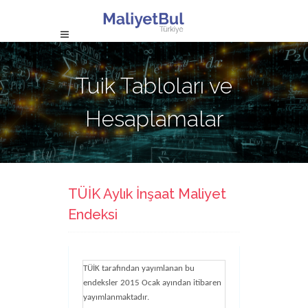
Tuik Tabloları ve
Hesaplamalar
TÜİK Aylık İnşaat Maliyet
Endeksi
TÜİK tarafından yayımlanan bu
endeksler 2015 Ocak ayından itibaren
yayımlanmaktadır.